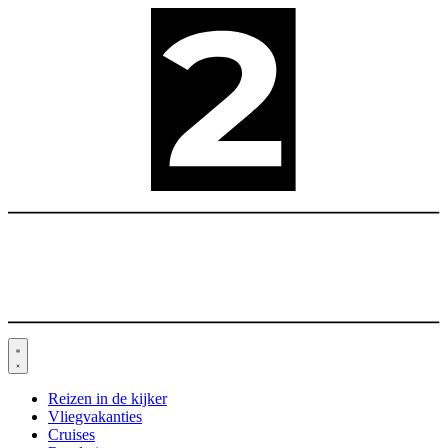
Spring
naar
de
inhoud
Reizen in de kijker
Vliegvakanties
Cruises