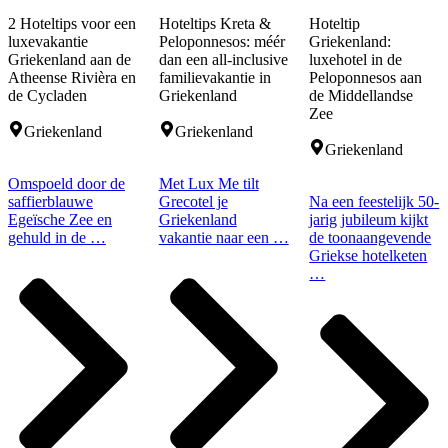
2 Hoteltips voor een
Hoteltips Kreta &
Hoteltip
luxevakantie
Peloponnesos: méér
Griekenland:
Griekenland aan de
dan een all-inclusive
luxehotel in de
Atheense Rivièra en
familievakantie in
Peloponnesos aan
de Cycladen
Griekenland
de Middellandse
Zee
Griekenland
Griekenland
Griekenland
Omspoeld door de
Met Lux Me tilt
saffierblauwe
Grecotel je
Na een feestelijk 50-
Egeïsche Zee en
Griekenland
jarig jubileum kijkt
gehuld in de …
vakantie naar een …
de toonaangevende
Griekse hotelketen
…